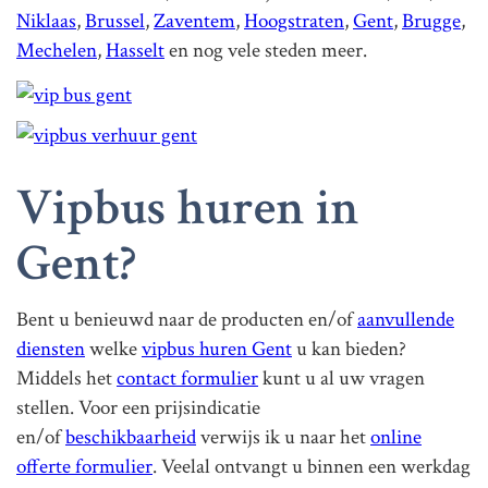
Niklaas
,
Brussel
,
Zaventem
,
Hoogstraten
,
Gent
,
Brugge
,
Mechelen
,
Hasselt
en nog vele steden meer.
Vipbus huren in
Gent?
Bent u benieuwd naar de producten en/of
aanvullende
diensten
welke
vipbus huren Gent
u kan bieden?
Middels het
contact formulier
kunt u al uw vragen
stellen. Voor een prijsindicatie
en/of
beschikbaarheid
verwijs ik u naar het
online
offerte formulier
. Veelal ontvangt u binnen een werkdag